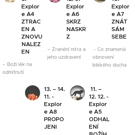
Explor
Explor
Explor
e A4
e A6
e A7
ZTRAC
SKRZ
ZNÁT
EN A
NASKR
SÁM
ZNOVU
Z
SEBE
NALEZ
– Zranění nitra a
- Co znamená
EN
jeho uzdravení
obnovení
– Boží lék na
lidského ducha
odmítnutí
13. – 14.
11. –
11.
-
12. 12.
-
Explor
Explor
e A8
e
A5
PROPO
ODHAL
JENI
ENÍ
BOŽÍH