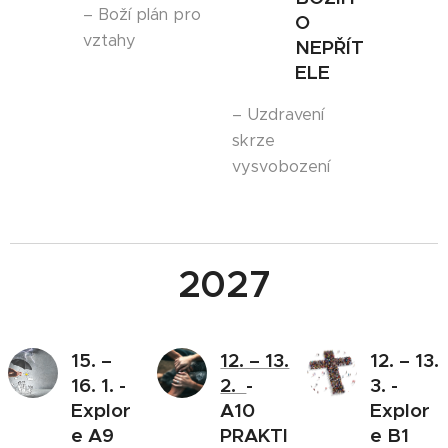
– Boží plán pro
O
vztahy
NEPŘÍT
ELE
– Uzdravení
skrze
vysvobození
2027
15. –
12. – 13.
12. – 13.
16. 1. -
2.
-
3. -
Explor
A10
Explor
e A9
PRAKTI
e B1