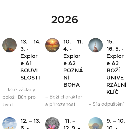
2026
13. – 14.
10. – 11.
15. –
3. -
4. -
16. 5. -
Explor
Explor
Explor
e A1
e A2
e A3
SOUVI
POZNÁ
BOŽÍ
SLOSTI
NÍ
UNIVE
BOHA
RZÁLNÍ
– Jaké základy
KLÍČ
– Boží charakter
položil Bůh pro
– Síla odpuštění
a přirozenost
život
12. – 13.
11. –
9. – 10.
6. -
12. 9.
-
10.
-